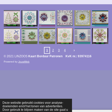
1
2
3
4
© 2021 LINZOOS
Kaart Borduur Patronen KvK nr.: 93974116
Powered by
JouwWeb
Deze website gebruikt cookies voor analyse-
doeleinden en/of het tonen van advertenties.
Door gebruik te blijven maken van de site gaat u