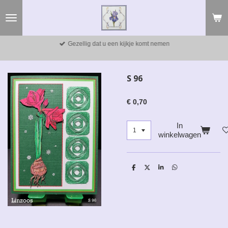
Ga
direct
naar
de
Gezellig dat u een kijkje komt nemen
hoofdinhoud
S 96
€ 0,70
In
winkelwagen
D
D
S
D
e
e
h
e
l
e
a
l
e
l
r
e
n
e
n