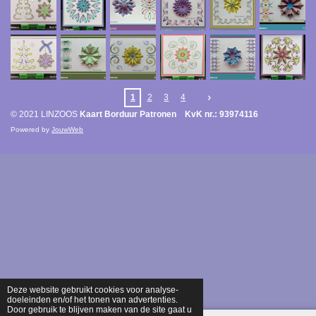
1
2
3
4
© 2021 LINZOOS
Kaart Borduur Patronen KvK nr.: 93974116
Powered by
JouwWeb
Deze website gebruikt cookies voor analyse-
doeleinden en/of het tonen van advertenties.
Door gebruik te blijven maken van de site gaat u