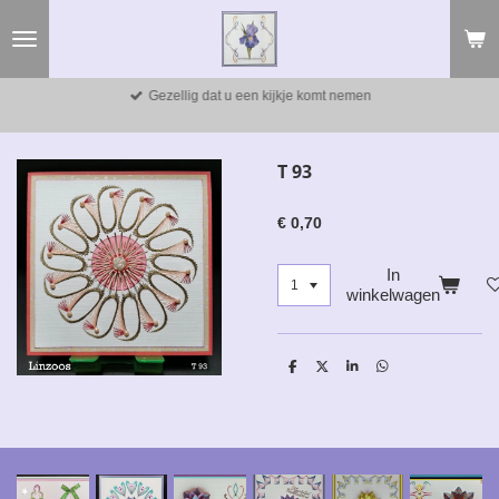
Ga
direct
naar
de
Gezellig dat u een kijkje komt nemen
hoofdinhoud
T 93
€ 0,70
In
winkelwagen
D
D
S
D
e
e
h
e
l
e
a
l
e
l
r
e
n
e
n