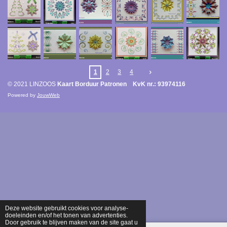
1
2
3
4
© 2021 LINZOOS
Kaart Borduur Patronen KvK nr.: 93974116
Powered by
JouwWeb
Deze website gebruikt cookies voor analyse-
doeleinden en/of het tonen van advertenties.
Door gebruik te blijven maken van de site gaat u